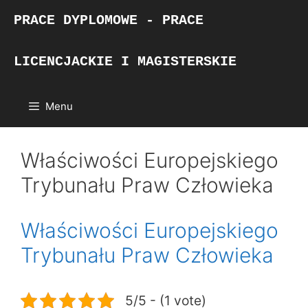
Przejdź
PRACE DYPLOMOWE - PRACE
do
treści
LICENCJACKIE I MAGISTERSKIE
Menu
Właściwości Europejskiego
Trybunału Praw Człowieka
Właściwości Europejskiego
Trybunału Praw Człowieka
5/5 - (1 vote)